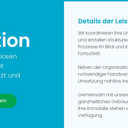
Details der Lei
ion
Wir koordinieren Ih
und erstellen strukturi
Prozesse im Blick und i
Fortschritt.
slosen
nt
Neben der Organisati
tzt und
notwendiger handwerkl
Umsetzung nahtlos ine
Gemeinsam mit unseren
ern
ganzheitliches Gebäu
Ihre Immobilie stehen 
Verfügung.