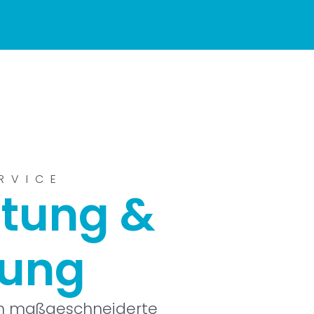
RVICE
tung &
nung
ln maßgeschneiderte