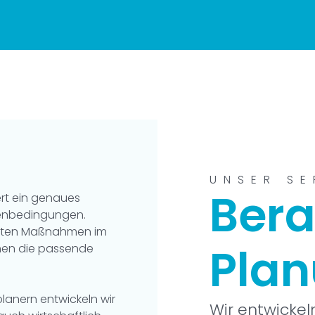
UNSER SE
Bera
ert ein genaues
menbedingungen.
lanten Maßnahmen im
Pla
hnen die passende
lanern entwickeln wir
Wir entwicke