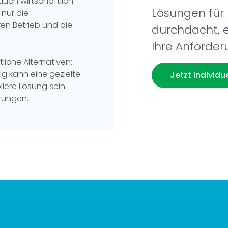
uch wirtschaftlich
Lösungen für 
 nur die
en Betrieb und die
durchdacht, e
Ihre Anforde
liche Alternativen:
ig kann eine gezielte
Jetzt individ
lere Lösung sein –
erungen.