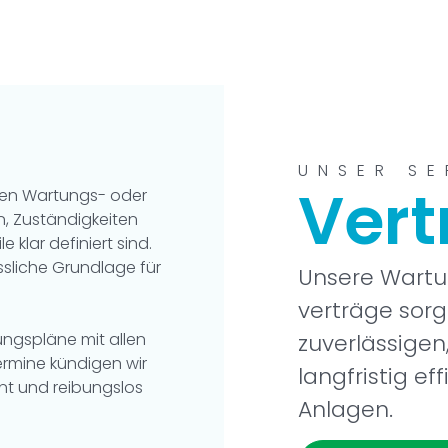
UNSER SE
Vert
llen Wartungs- oder
n, Zuständigkeiten
klar definiert sind.
ssliche Grundlage für
Unsere Wartu
verträge sorg
zuverlässigen
ungspläne mit allen
ermine kündigen wir
langfristig ef
ant und reibungslos
Anlagen.