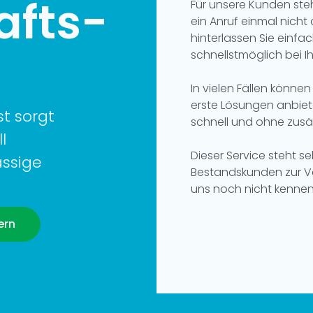
afts­
Für unsere Kunden steh
ein Anruf einmal nic
hinterlassen Sie einfa
schnellstmöglich bei I
In vielen Fällen können
erste Lösungen anbiete
st sorgt
schnell und ohne zus
l
Dieser Service steht s
ässige
Bestandskunden zur Ve
uns noch nicht kennen
ern